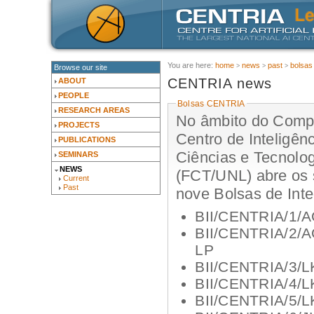
You are here:
home
news
past
bolsas 
Browse our site
CENTRIA news
ABOUT
PEOPLE
Bolsas CENTRIA
RESEARCH AREAS
No âmbito do Compr
PROJECTS
Centro de Inteligên
PUBLICATIONS
Ciências e Tecnolo
SEMINARS
NEWS
(FCT/UNL) abre os 
Current
Past
nove Bolsas de Inte
BII/CENTRIA/1/A
BII/CENTRIA/2/AG
LP
BII/CENTRIA/3/LK
BII/CENTRIA/4/L
BII/CENTRIA/5/LK