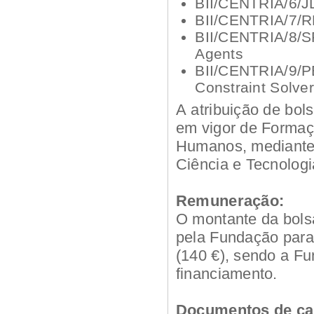
BII/CENTRIA/6/JL
BII/CENTRIA/7/RK
BII/CENTRIA/8/SP
Agents
BII/CENTRIA/9/PB
Constraint Solve
A atribuição de bol
em vigor de Formaç
Humanos, mediante
Ciência e Tecnolog
Remuneração:
O montante da bolsa
pela Fundação para 
(140 €), sendo a Fu
financiamento.
Documentos de ca