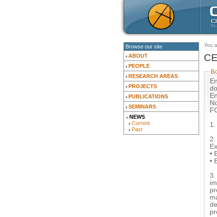
You a
Browse our site
CE
ABOUT
PEOPLE
B
RESEARCH AREAS
En
PROJECTS
do
En
PUBLICATIONS
Nova
SEMINARS
FC
NEWS
Current
1.
Past
2.
Ex
• 
• 
3.
im
pr
ma
de
pr