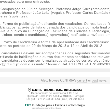
nvocados para uma entrevista.
 Composição do Júri de Selecção: Professor Jorge Cruz (presidente
rahona e Professor João Leite (vogais), Professor Carlos Damásio 
feres (suplentes).
. Forma de publicitação/notificação dos resultados: Os resultados f
blicitados, através de lista ordenada dos candidatos por nota final o
sível e público da Fundação da Faculdade de Ciências e Tecnologia
 Lisboa, sendo o candidato(a) aprovado(a) notificado através de em
. Prazo de candidatura e forma de apresentação das candidaturas:
erto no período de 29 de Março de 2013 a 12 de Abril de 2012.
 candidaturas devem ser acompanhadas dos seguintes documentos:
rtificado de habilitações e outros documentos considerados relevan
 candidaturas devem ser formalizadas através de correio electrónic
rc@fct.unl.pt com o assunto: "Anúncio Ref. PTDC/EEI-CTP/1403/2
Also, browse CENTRIA's
current
or
past
news.
Departamento de Informática, FCT/UNL
Quinta da Torre 2829-516 CAPARICA - Portugal
Tel. (+351) 21 294 8536 FAX (+351) 21 294 8541