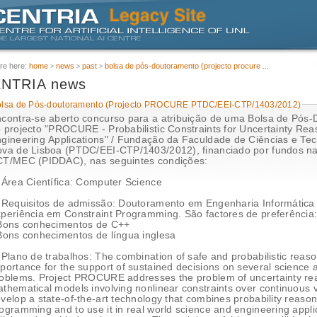
re here:
home
news
past
bolsa de pós-doutoramento (projecto procure ...
NTRIA news
olsa de Pós-doutoramento (Projecto PROCURE PTDC/EEI-CTP/1403/2012)
contra-se aberto concurso para a atribuição de uma Bolsa de Pós
 projecto "PROCURE - Probabilistic Constraints for Uncertainty Rea
gineering Applications" / Fundação da Faculdade de Ciências e Tec
 de Lisboa (PTDC/EEI-CTP/1403/2012), financiado por fundos nacionais através da
T/MEC (PIDDAC), nas seguintes condições:
 Área Científica: Computer Science
 Requisitos de admissão: Doutoramento em Engenharia Informática 
periência em Constraint Programming. São factores de preferência
Bons conhecimentos de C++
Bons conhecimentos de língua inglesa
 Plano de trabalhos: The combination of safe and probabilistic reas
portance for the support of sustained decisions on several science
oblems. Project PROCURE addresses the problem of uncertainty re
thematical models involving nonlinear constraints over continuous va
velop a state-of-the-art technology that combines probability reason
ogramming and to use it in real world science and engineering applic