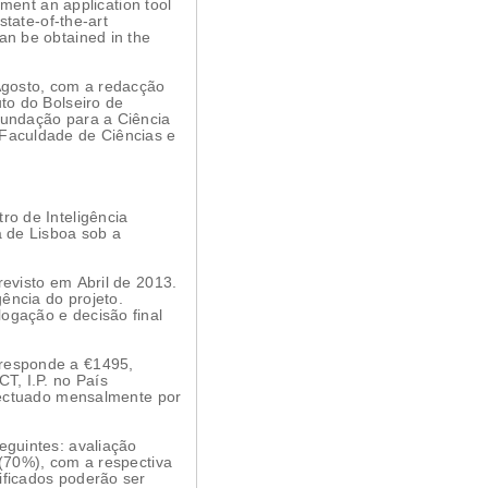
ement an application tool
state-of-the-art
an be obtained in the
to do Bolseiro de
Fundação para a Ciência
 Faculdade de Ciências e
ro de Inteligência
a de Lisboa sob a
revisto em Abril de 2013.
ência do projeto.
ogação e decisão final
rresponde a €1495,
T, I.P. no País
efectuado mensalmente por
eguintes: avaliação
 (70%), com a respectiva
ificados poderão ser