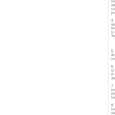
co
wi
co
pr
4. Legislação e regulamentação aplicável: Lei Nº. 40/2004, de 18 de Agosto, com 
qu
In
e 
Te
5.
Ar
or
6.
O 
A 
de
7.
co
(h
tr
8.
cu
va