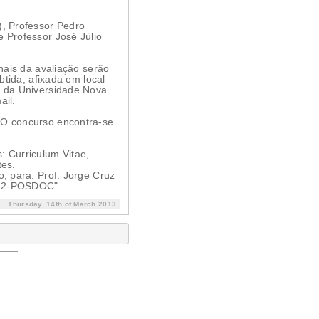
), Professor Pedro
e Professor José Júlio
inais da avaliação serão
btida, afixada em local
, da Universidade Nova
ail.
 O concurso encontra-se
 Curriculum Vitae,
tes.
o, para: Prof. Jorge Cruz
012-POSDOC".
Thursday, 14th of March 2013