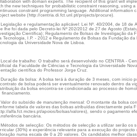
llaboration with domain experts. The recipient of this grant will impl
th the new techniques for probabilistic constraint reasoning, using a 
ntinuous constraint programming language. Additional information c
oject website (http://centria.di.fct.unl.pt/projects/procure).
a redacção
e lhe foi dada pelo Decreto-lei Nº 202/2012 de 27 de Agosto (Estatu
vestigação Científica); Regulamento de Bolsas de Investigação da 
a Tecnologia, I.P. - 2012 e Regulamento de Bolsas da Fundação da
cnologia da Universidade Nova de Lisboa.
 Local de trabalho: O trabalho será desenvolvido no CENTRIA - Cent
tificial da Faculdade de Ciências e Tecnologia da Universidade Nov
ientação científica do Professor Jorge Cruz.
 Duração da bolsa: A bolsa terá à duração de 3 meses, com início p
contrato de bolsa poderá ser eventualmente renovado dentro da vig
atribuição da bolsa encontra-se condicionada ao processo de homol
 financiamento.
 Valor do subsídio de manutenção mensal: O montante da bolsa co
nforme tabela de valores das bolsas atribuídas directamente pela FC
ttp://alfa.fct.mctes.pt/apoios/bolsas/valores), sendo o pagamento 
ansferência bancária.
 Métodos de selecção: Os métodos de selecção a utilizar serão os s
rricular (30%) e experiência relevante para a execução do projecto
loração numa escala de 0 a 20 valores. Os candidatos melhor class