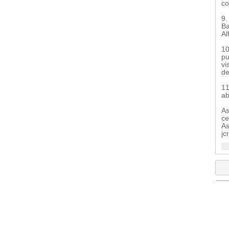
co
9.
Ba
Al
10
pu
vi
de
11
ab
As
ce
As
jc